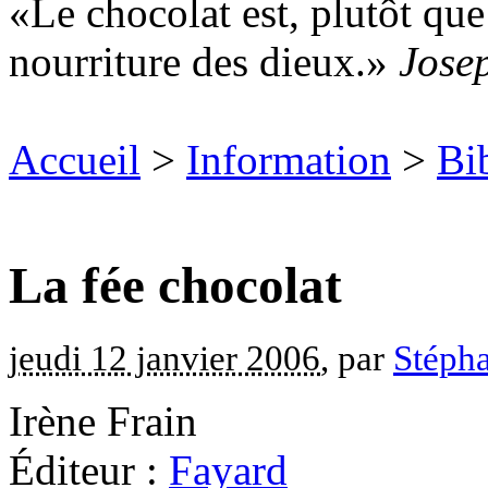
Le chocolat est, plutôt que
nourriture des dieux.
Jose
Accueil
>
Information
>
Bi
La fée chocolat
jeudi 12 janvier 2006
, par
Stépha
Irène Frain
Éditeur :
Fayard